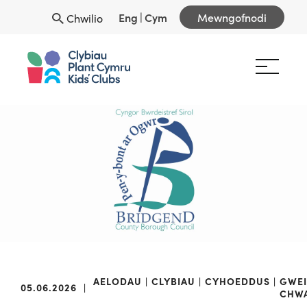
Eng
|
Cym
Mewngofnodi
Chwilio
AELODAU
CLYBIAU
CYHOEDDUS
GWE
05.06.2026
|
CHW