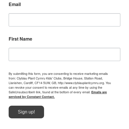
Email
First Name
By submitting this form, you are consenting to receive marketing emails
from: Clybiau Plant Cymru Kids' Clubs, Bridge House, Station Road,
Llanishen, Cardiff, CF14 5UW, GB, http://www.clybiauplantcymru.org. You
can revoke your consent to receive emails at any time by using the
SafeUnsubscribe® link, found at the bottom of every email.
Emails are
serviced by Constant Contact.
Sign up!