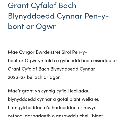
Grant Cyfalaf Bach
Blynyddoedd Cynnar Pen-y-
bont ar Ogwr
Mae Cyngor Bwrdeistref Sirol Pen-y-
bont
ar
Ogwr
yn
falch
o
gyhoeddi
bod
ceisiadau
a
Grant Cyfalaf Bach Blynyddoedd Cynnar
2026
–
27
bellach
ar
agor
.
Mae’r grant yn cynnig cyfle i leoliadau
blynyddoedd cynnar a gofal plant wella eu
hamgylcheddau a’u hadnoddau er mwyn
cefnogi darpariaeth o ansawdd uchel i blant.