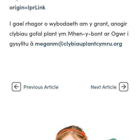
origin=lprLink
I gael rhagor o wybodaeth am y grant, anogir
clybiau gofal plant ym Mhen-y-bont ar Ogwr i
meganm@clybiauplantcymru.org
gysylltu â
Previous Article
Next Article