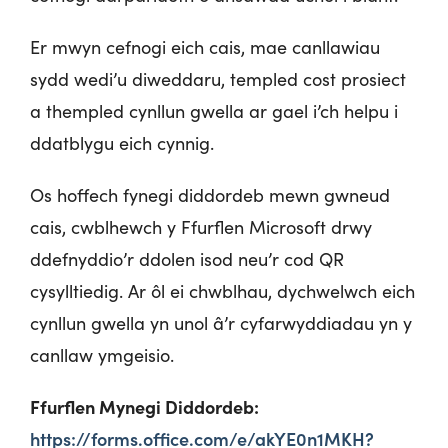
Er mwyn cefnogi eich cais, mae canllawiau
sydd wedi’u diweddaru, templed cost prosiect
a thempled cynllun gwella ar gael i’ch helpu i
ddatblygu eich cynnig.
Os hoffech fynegi diddordeb mewn gwneud
cais, cwblhewch y Ffurflen Microsoft drwy
ddefnyddio’r ddolen isod neu’r cod QR
cysylltiedig. Ar ôl ei chwblhau, dychwelwch eich
cynllun gwella yn unol â’r cyfarwyddiadau yn y
canllaw ymgeisio.
Ffurflen Mynegi Diddordeb:
h
ttps://forms.office.com/e/akYE0n1MKH?