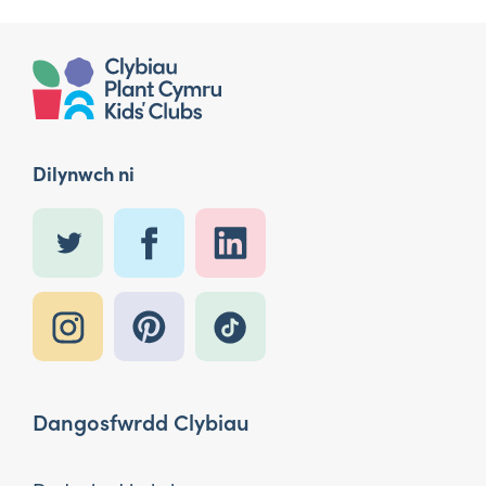
Dilynwch ni
Dangosfwrdd Clybiau