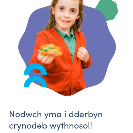
Nodwch yma i dderbyn
crynodeb wythnosol!