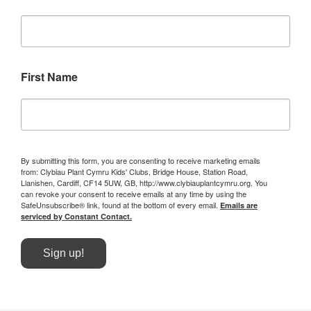
First Name
By submitting this form, you are consenting to receive marketing emails
from: Clybiau Plant Cymru Kids' Clubs, Bridge House, Station Road,
Llanishen, Cardiff, CF14 5UW, GB, http://www.clybiauplantcymru.org. You
can revoke your consent to receive emails at any time by using the
SafeUnsubscribe® link, found at the bottom of every email.
Emails are
serviced by Constant Contact.
Sign up!