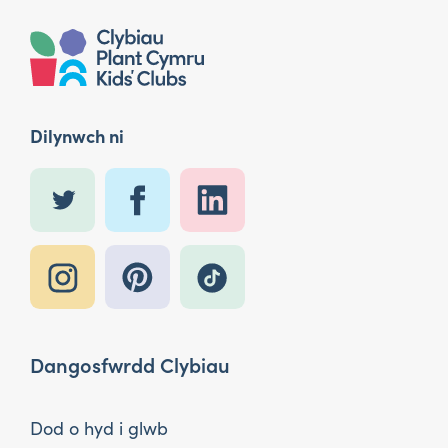
Dilynwch ni
Dangosfwrdd Clybiau
Dod o hyd i glwb