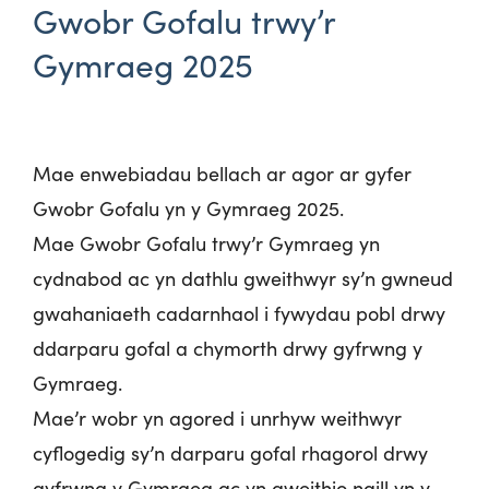
Gwobr Gofalu trwy’r
Gymraeg 2025
Mae enwebiadau bellach ar agor ar gyfer
Gwobr Gofalu yn y Gymraeg 2025.
Mae Gwobr Gofalu trwy’r Gymraeg yn
cydnabod ac yn dathlu gweithwyr sy’n gwneud
gwahaniaeth cadarnhaol i fywydau pobl drwy
ddarparu gofal a chymorth drwy gyfrwng y
Gymraeg.
Mae’r wobr yn agored i unrhyw weithwyr
cyflogedig sy’n darparu gofal rhagorol drwy
gyfrwng y Gymraeg ac yn gweithio naill yn y