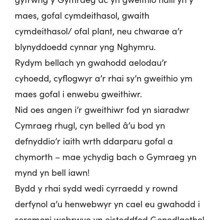
maes, gofal cymdeithasol, gwaith
cymdeithasol/ ofal plant, neu chwarae a’r
blynyddoedd cynnar yng Nghymru.
Rydym bellach yn gwahodd aelodau’r
cyhoedd, cyflogwyr a’r rhai sy’n gweithio ym
maes gofal i enwebu gweithiwr.
Nid oes angen i’r gweithiwr fod yn siaradwr
Cymraeg rhugl, cyn belled â’u bod yn
defnyddio’r iaith wrth ddarparu gofal a
chymorth – mae ychydig bach o Gymraeg yn
mynd yn bell iawn!
Bydd y rhai sydd wedi cyrraedd y rownd
derfynol a’u henwebwyr yn cael eu gwahodd i
seremoni wobrwyo yn eisteddfod Genedlaethol