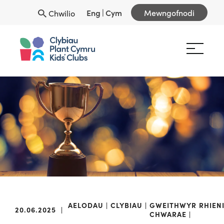
Eng
|
Cym
Mewngofnodi
Chwilio
AELODAU
CLYBIAU
GWEITHWYR
RHIEN
20.06.2025
|
CHWARAE