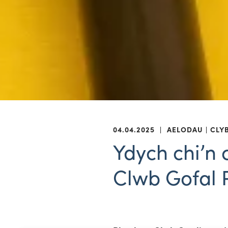
04.04.2025
|
AELODAU
CLY
Ydych chi’n
Clwb Gofal 