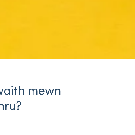
gwaith mewn
mru?