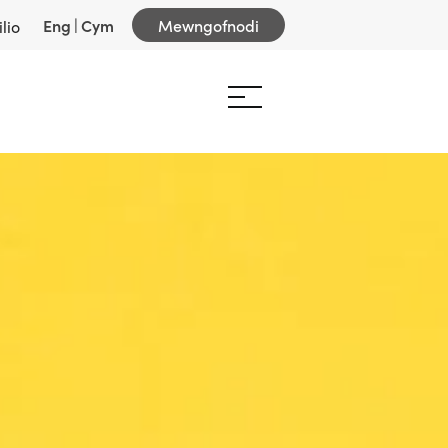
Eng
|
Cym
Mewngofnodi
lio