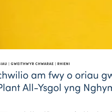
BIAU
GWEITHWYR CHWARAE
RHIENI
 chwilio am fwy o oriau 
Plant All-Ysgol yng Nghy