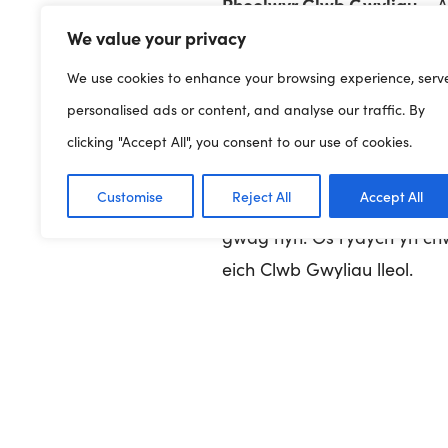
Rheolwyr Clwb Gwyliau –
A
We value your privacy
gweill? A ydych chi wedi hy
We use cookies to enhance your browsing experience, serv
Staff yn y Clwb –
Ydych chi’
personalised ads or content, and analyse our traffic. By
academaidd yn unig? Oedde
clicking "Accept All", you consent to our use of cookies.
gwyliau yn unig?
Customise
Reject All
Accept All
Mae ein gwefan yn cynnig c
gwag hyn. Os rydych yn chw
eich Clwb Gwyliau lleol.
Mae eich swyddog datblygu b
os oes angen cymorth arno
Bwrdd Swyddi – Swyddi G