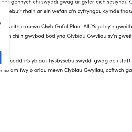
 oes gennych chi swyddi gwag ar gyfer eich sesiynau 
sbysebu’r rhain ar ein wefan a’n cyfryngau cymdeithas
e
n gweithio mewn Clwb Gofal Plant All-Ysgol sy’n gweit
ch chi’n gwybod bod yna Glybiau Gwyliau sy’n gweit
yfleoedd i Glybiau i hysbysebu swyddi gwag ac i staff 
ilio am fwy o oriau mewn Clybiau Gwyliau, cofiwch ga
usnes gofal plant lleol ar gael i gynnig cymorth. Mae 
ch.
wag