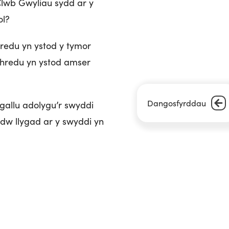
Clwb Gwyliau sydd ar y
ol?
hredu yn ystod y tymor
hredu yn ystod amser
Dangosfyrddau
gallu adolygu’r swyddi
dw llygad ar y swyddi yn
croeso i chi gysylltu â nhw