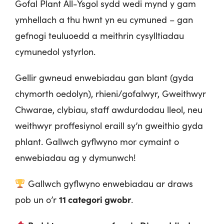
Gofal Plant All-Ysgol sydd wedi mynd y gam
ymhellach a thu hwnt yn eu cymuned – gan
gefnogi teuluoedd a meithrin cysylltiadau
cymunedol ystyrlon.
Gellir gwneud enwebiadau gan blant (gyda
chymorth oedolyn), rhieni/gofalwyr, Gweithwyr
Chwarae, clybiau, staff awdurdodau lleol, neu
weithwyr proffesiynol eraill sy’n gweithio gyda
phlant. Gallwch gyflwyno mor cymaint o
enwebiadau ag y dymunwch!
Gallwch gyflwyno enwebiadau ar draws
11 categori gwobr
pob un o’r
.