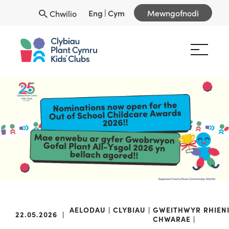
Eng
|
Cym
Mewngofnodi
Chwilio
AELODAU
CLYBIAU
GWEITHWYR
RHIEN
22.05.2026
|
CHWARAE