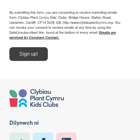
By submitting this form, you are consenting to receive marketing emails
from: Clybiau Plant Cymru Kids' Clubs, Bridge House, Station Road,
Llanishen, Cardiff, CF14 5UW, GB, http://www.clybiauplantcymru.org. You
can revoke your consent to receive emails at any time by using the
SafeUnsubscribe® link, found at the bottom of every email.
Emails are
serviced by Constant Contact.
Sign up!
Dilynwch ni