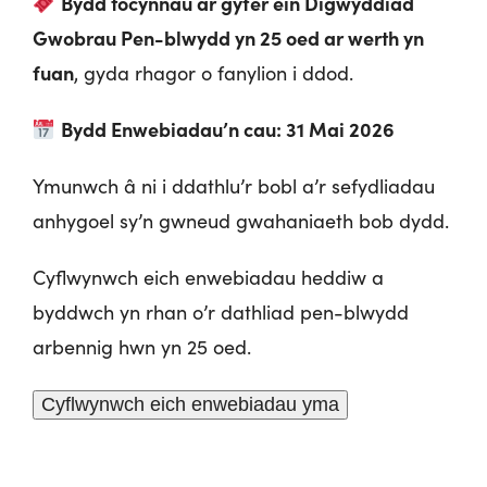
Bydd tocynnau ar gyfer ein Digwyddiad
Gwobrau Pen-blwydd yn 25 oed ar werth yn
fuan
, gyda rhagor o fanylion i ddod.
Bydd Enwebiadau’n cau: 31 Mai 2026
Ymunwch â ni i ddathlu’r bobl a’r sefydliadau
anhygoel sy’n gwneud gwahaniaeth bob dydd.
Cyflwynwch eich enwebiadau heddiw a
byddwch yn rhan o’r dathliad pen-blwydd
arbennig hwn yn 25 oed.
Cyflwynwch eich enwebiadau yma