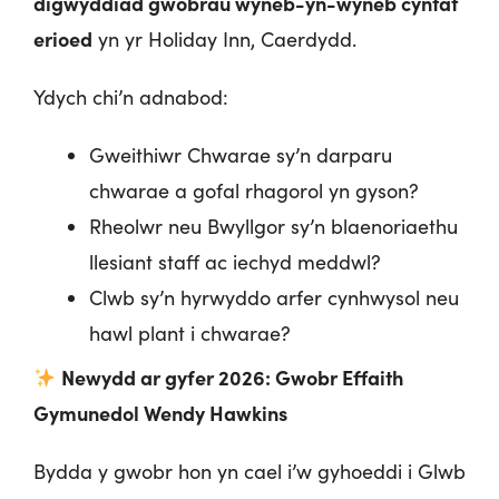
digwyddiad gwobrau wyneb-yn-wyneb cyntaf
erioed
yn yr Holiday Inn, Caerdydd.
Ydych chi’n adnabod:
Gweithiwr Chwarae sy’n darparu
chwarae a gofal rhagorol yn gyson?
Rheolwr neu Bwyllgor sy’n blaenoriaethu
llesiant staff ac iechyd meddwl?
Clwb sy’n hyrwyddo arfer cynhwysol neu
hawl plant i chwarae?
Newydd ar gyfer 2026: Gwobr Effaith
Gymunedol Wendy Hawkins
Bydda y gwobr hon yn cael i’w gyhoeddi i Glwb