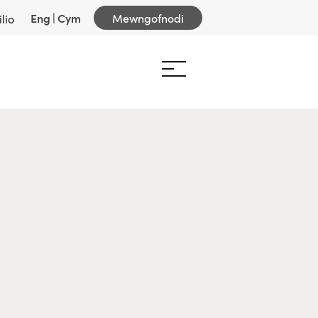
Eng
|
Cym
Mewngofnodi
lio