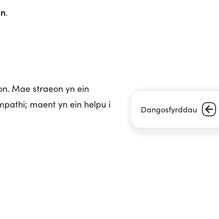
in
.
n. Mae straeon yn ein
pathi; maent yn ein helpu i
Dangosfyrddau
eich byd’
. P’un a yw’n
 lwybr nad ydych erioed