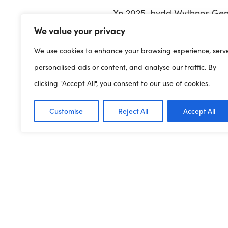
Yn 2025, bydd Wythnos Gene
We value your privacy
We use cookies to enhance your browsing experience, serv
Beth yw Wythnos Genedlaet
personalised ads or content, and analyse our traffic. By
clicking "Accept All", you consent to our use of cookies.
Mae’r digwyddiad blynyddo
dysgu am y byd; maent yn c
Customise
Reject All
Accept All
ymlacio a dianc a gallant 
Beth yw ein thema ar gyfe
Ein thema ar gyfer Wythnos
rhywbeth annisgwyl ar eich 