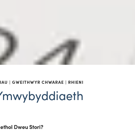
IAU
GWEITHWYR CHWARAE
RHIENI
Ymwybyddiaeth
thol Dweu Stori?