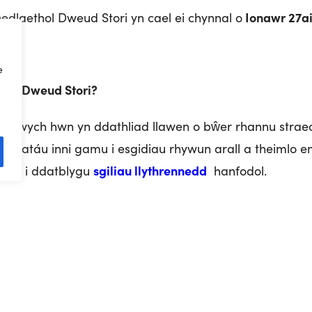
Ionawr 27
a
dlaethol Dweud Stori yn cael ei chynnal o
e
hol Dweud Stori?
l gwych hwn yn ddathliad llawen o bŵer rhannu straeo
aniatáu inni gamu i esgidiau rhywun arall a theimlo em
sgiliau llythrennedd
helpu i ddatblygu
hanfodol.
r Wythnos Genedlaethol Dweud Stori?
Ail-ddychmygwch 
 Genedlaethol Dweud Storï 2025 yw ‘
ffordd i’r ysgol, synau rhyfedd a glywch yn y nos, neu