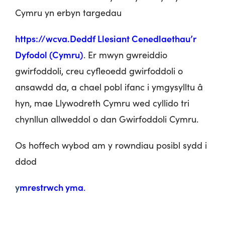
Cymru yn erbyn targedau
https://wcva.Deddf Llesiant Cenedlaethau’r
Dyfodol (Cymru)
. Er mwyn gwreiddio
gwirfoddoli, creu cyfleoedd gwirfoddoli o
ansawdd da, a chael pobl ifanc i ymgysylltu â
hyn, mae Llywodreth Cymru wed cyllido tri
chynllun allweddol o dan Gwirfoddoli Cymru.
Os hoffech wybod am y rowndiau posibl sydd i
ddod
y
mrestrwch yma
.