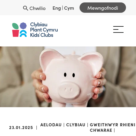
Eng
|
Cym
Mewngofnodi
Chwilio
AELODAU
CLYBIAU
GWEITHWYR
RHIENI
23.01.2025
|
CHWARAE