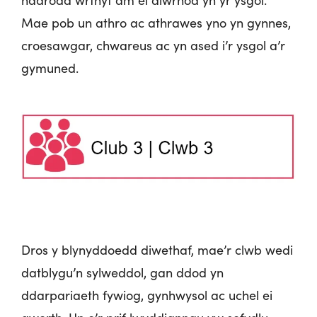
hadrodd wrthyf am ei diwrnod yn yr ysgol.
Mae pob un athro ac athrawes yno yn gynnes,
croesawgar, chwareus ac yn ased i’r ysgol a’r
gymuned.
Dros y blynyddoedd diwethaf, mae’r clwb wedi
datblygu’n sylweddol, gan ddod yn
ddarpariaeth fywiog, gynhwysol ac uchel ei