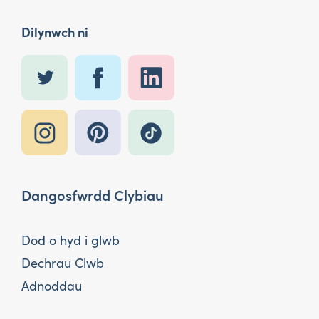
Dilynwch ni
Dangosfwrdd Clybiau
Dod o hyd i glwb
Dechrau Clwb
Adnoddau