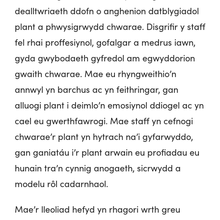
dealltwriaeth ddofn o anghenion datblygiadol
plant a phwysigrwydd chwarae. Disgrifir y staff
fel rhai proffesiynol, gofalgar a medrus iawn,
gyda gwybodaeth gyfredol am egwyddorion
gwaith chwarae. Mae eu rhyngweithio’n
annwyl yn barchus ac yn feithringar, gan
alluogi plant i deimlo’n emosiynol ddiogel ac yn
cael eu gwerthfawrogi. Mae staff yn cefnogi
chwarae’r plant yn hytrach na’i gyfarwyddo,
gan ganiatáu i’r plant arwain eu profiadau eu
hunain tra’n cynnig anogaeth, sicrwydd a
modelu rôl cadarnhaol.
Mae’r lleoliad hefyd yn rhagori wrth greu