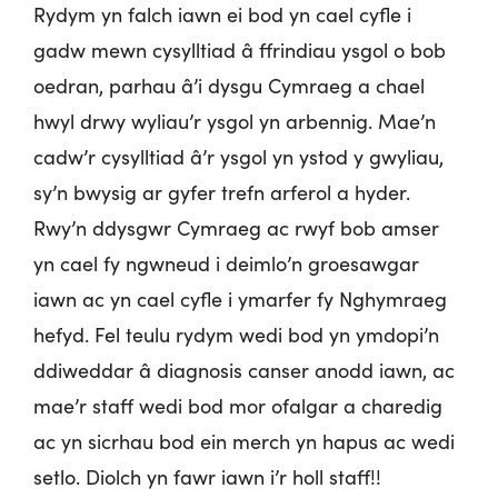
Rydym yn falch iawn ei bod yn cael cyfle i
gadw mewn cysylltiad â ffrindiau ysgol o bob
oedran, parhau â’i dysgu Cymraeg a chael
hwyl drwy wyliau’r ysgol yn arbennig. Mae’n
cadw’r cysylltiad â’r ysgol yn ystod y gwyliau,
sy’n bwysig ar gyfer trefn arferol a hyder.
Rwy’n ddysgwr Cymraeg ac rwyf bob amser
yn cael fy ngwneud i deimlo’n groesawgar
iawn ac yn cael cyfle i ymarfer fy Nghymraeg
hefyd. Fel teulu rydym wedi bod yn ymdopi’n
ddiweddar â diagnosis canser anodd iawn, ac
mae’r staff wedi bod mor ofalgar a charedig
ac yn sicrhau bod ein merch yn hapus ac wedi
setlo. Diolch yn fawr iawn i’r holl staff!!