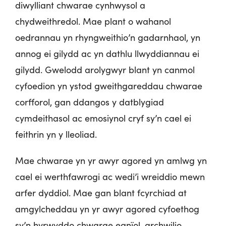
diwylliant chwarae cynhwysol a
chydweithredol. Mae plant o wahanol
oedrannau yn rhyngweithio’n gadarnhaol, yn
annog ei gilydd ac yn dathlu llwyddiannau ei
gilydd. Gwelodd arolygwyr blant yn canmol
cyfoedion yn ystod gweithgareddau chwarae
corfforol, gan ddangos y datblygiad
cymdeithasol ac emosiynol cryf sy’n cael ei
feithrin yn y lleoliad.
Mae chwarae yn yr awyr agored yn amlwg yn
cael ei werthfawrogi ac wedi’i wreiddio mewn
arfer dyddiol. Mae gan blant fcyrchiad at
amgylcheddau yn yr awyr agored cyfoethog
sy’n hyrwyddo chwarae egnïol, archwilio,