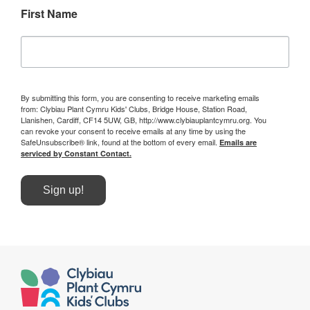
First Name
By submitting this form, you are consenting to receive marketing emails
from: Clybiau Plant Cymru Kids' Clubs, Bridge House, Station Road,
Llanishen, Cardiff, CF14 5UW, GB, http://www.clybiauplantcymru.org. You
can revoke your consent to receive emails at any time by using the
SafeUnsubscribe® link, found at the bottom of every email.
Emails are
serviced by Constant Contact.
Sign up!