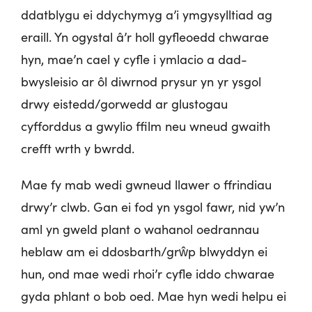
ddatblygu ei ddychymyg a’i ymgysylltiad ag
eraill. Yn ogystal â’r holl gyfleoedd chwarae
hyn, mae’n cael y cyfle i ymlacio a dad-
bwysleisio ar ôl diwrnod prysur yn yr ysgol
drwy eistedd/gorwedd ar glustogau
cyfforddus a gwylio ffilm neu wneud gwaith
crefft wrth y bwrdd.
Mae fy mab wedi gwneud llawer o ffrindiau
drwy’r clwb. Gan ei fod yn ysgol fawr, nid yw’n
aml yn gweld plant o wahanol oedrannau
heblaw am ei ddosbarth/grŵp blwyddyn ei
hun, ond mae wedi rhoi’r cyfle iddo chwarae
gyda phlant o bob oed. Mae hyn wedi helpu ei