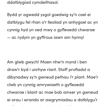
ddatblygiad cymdeithasol.
Bydd yr agwedd ysgol goedwig sy’n cael ei
datblygu fel rhan o’r lleoliad yn anhygoel ac yn
cynnig hyd yn oed mwy o gyfleoedd chwarae
— ac rydym yn gyffrous iawn am hynny!
Am glwb gwych! Maen nhw’n mynd i ben
draw’r byd i unrhyw riant. Staff profiadol a
dibynadwy sy’n gwneud pethau i’r plant. Mae’r
clwb yn cynnig amrywiaeth o gyfleoedd
chwarae i blant ac mae bob amser yn gwneud
ei orau i wrando ar awgrymiadau a datblygu’r