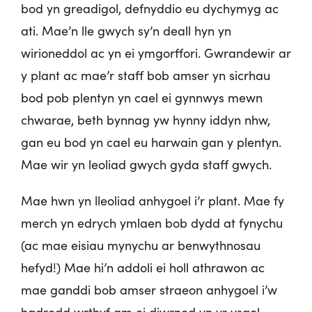
bod yn greadigol, defnyddio eu dychymyg ac
ati. Mae’n lle gwych sy’n deall hyn yn
wirioneddol ac yn ei ymgorffori. Gwrandewir ar
y plant ac mae’r staff bob amser yn sicrhau
bod pob plentyn yn cael ei gynnwys mewn
chwarae, beth bynnag yw hynny iddyn nhw,
gan eu bod yn cael eu harwain gan y plentyn.
Mae wir yn leoliad gwych gyda staff gwych.
Mae hwn yn lleoliad anhygoel i’r plant. Mae fy
merch yn edrych ymlaen bob dydd at fynychu
(ac mae eisiau mynychu ar benwythnosau
hefyd!) Mae hi’n addoli ei holl athrawon ac
mae ganddi bob amser straeon anhygoel i’w