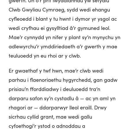
gwerth. Un o’r prif lwyddiannau yw sefydlu
Clwb Gwyliau Cymraeg, sydd wedi ehangu
cyfleoedd i blant y tu hwnt i dymor yr ysgol ac
wedi cryfhau ei gysylltiad â’r gymuned leol.
Mae’r cynnydd yn nifer y plant sy’n mynychu yn
adlewyrchu’r ymddiriedaeth a’r gwerth y mae
teuluoedd yn eu rhoi ar y clwb.
Er gwaethaf y twf hwn, mae’r clwb wedi
parhau i flaenoriaethu hygyrchedd, gan gadw
prisiau’n fforddiadwy i deuluoedd tra’n
darparu safon sy’n cystadlu â — ac yn aml yn
rhagori ar — ddarparwyr lleol eraill. Drwy
sicrhau cyllid grant, mae wedi gallu
cyfoethogi’r ystod o adnoddau a