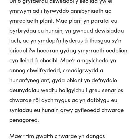
Un o gryfderau allweddol y lleoliad yw ei
ymrwymiad i hyrwyddo annibyniaeth ac
ymreolaeth plant. Mae plant yn paratoi eu
byrbrydau eu hunain, yn gwneud dewisiadau
iach, ac yn ymdopi’n hyderus â thasgau sy’n
briodol i’w hoedran gydag ymyrraeth oedolion
cyn lleied â phosibl. Mae’r amgylchedd yn
annog chwilfrydedd, creadigrwydd a
hunanfynegiant, gyda phlant yn defnyddio
deunyddiau wedi’u hailgylchu i greu senarios
chwarae rôl dychmygus ac yn datblygu eu
syniadau eu hunain drwy gyfleoedd chwarae
penagored.
Mae’r tîm gwaith chwarae yn dangos