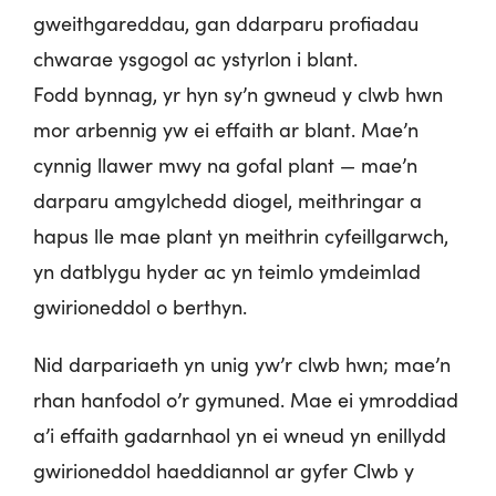
gweithgareddau, gan ddarparu profiadau
chwarae ysgogol ac ystyrlon i blant.
Fodd bynnag, yr hyn sy’n gwneud y clwb hwn
mor arbennig yw ei effaith ar blant. Mae’n
cynnig llawer mwy na gofal plant — mae’n
darparu amgylchedd diogel, meithringar a
hapus lle mae plant yn meithrin cyfeillgarwch,
yn datblygu hyder ac yn teimlo ymdeimlad
gwirioneddol o berthyn.
Nid darpariaeth yn unig yw’r clwb hwn; mae’n
rhan hanfodol o’r gymuned. Mae ei ymroddiad
a’i effaith gadarnhaol yn ei wneud yn enillydd
gwirioneddol haeddiannol ar gyfer Clwb y