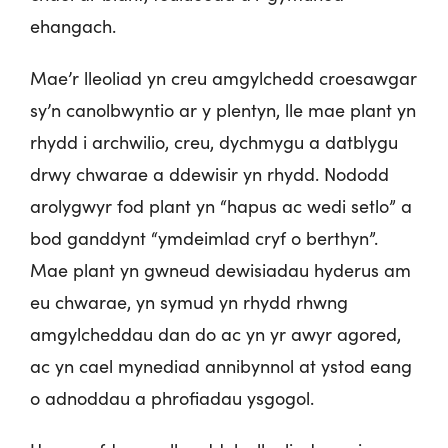
ehangach.
Mae’r lleoliad yn creu amgylchedd croesawgar
sy’n canolbwyntio ar y plentyn, lle mae plant yn
rhydd i archwilio, creu, dychmygu a datblygu
drwy chwarae a ddewisir yn rhydd. Nododd
arolygwyr fod plant yn “hapus ac wedi setlo” a
bod ganddynt “ymdeimlad cryf o berthyn”.
Mae plant yn gwneud dewisiadau hyderus am
eu chwarae, yn symud yn rhydd rhwng
amgylcheddau dan do ac yn yr awyr agored,
ac yn cael mynediad annibynnol at ystod eang
o adnoddau a phrofiadau ysgogol.