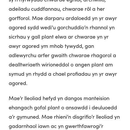
adeiladu cuddfannau, chwarae rôl a her
gorfforol. Mae darparu ardaloedd yn yr awyr
agored sydd wedi’u gorchuddio’n rhannol yn
sicrhau y gall plant elwa ar chwarae yn yr
awyr agored ym mhob tywydd, gan
adlewyrchu arfer gwaith chwarae rhagorol a
dealltwriaeth wirioneddol o angen plant am
symud yn rhydd a chael profiadau yn yr awyr
agored.
Mae’r lleoliad hefyd yn dangos manteision
ehangach gofal plant o ansawdd i deuluoedd
a’r gymuned. Mae rhieni’n disgrifio’r lleoliad yn
gadarnhaol iawn ac yn gwerthfawrogi’r