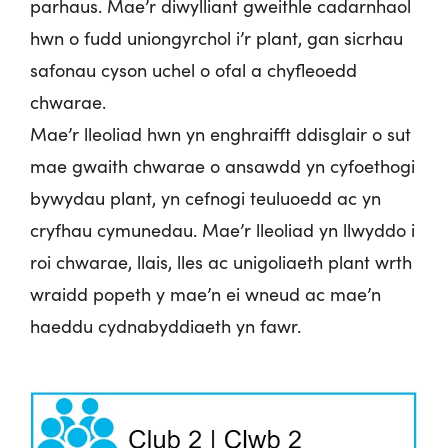
parhaus. Mae’r diwylliant gweithle cadarnhaol
hwn o fudd uniongyrchol i’r plant, gan sicrhau
safonau cyson uchel o ofal a chyfleoedd
chwarae.
Mae’r lleoliad hwn yn enghraifft ddisglair o sut
mae gwaith chwarae o ansawdd yn cyfoethogi
bywydau plant, yn cefnogi teuluoedd ac yn
cryfhau cymunedau. Mae’r lleoliad yn llwyddo i
roi chwarae, llais, lles ac unigoliaeth plant wrth
wraidd popeth y mae’n ei wneud ac mae’n
haeddu cydnabyddiaeth yn fawr.