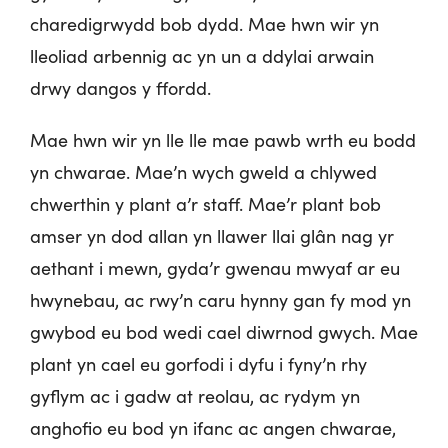
charedigrwydd bob dydd. Mae hwn wir yn
lleoliad arbennig ac yn un a ddylai arwain
drwy dangos y ffordd.
Mae hwn wir yn lle lle mae pawb wrth eu bodd
yn chwarae. Mae’n wych gweld a chlywed
chwerthin y plant a’r staff. Mae’r plant bob
amser yn dod allan yn llawer llai glân nag yr
aethant i mewn, gyda’r gwenau mwyaf ar eu
hwynebau, ac rwy’n caru hynny gan fy mod yn
gwybod eu bod wedi cael diwrnod gwych. Mae
plant yn cael eu gorfodi i dyfu i fyny’n rhy
gyflym ac i gadw at reolau, ac rydym yn
anghofio eu bod yn ifanc ac angen chwarae,