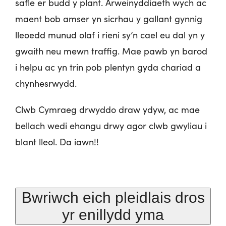
safle er budd y plant. Arweinyddiaeth wych ac
maent bob amser yn sicrhau y gallant gynnig
lleoedd munud olaf i rieni sy’n cael eu dal yn y
gwaith neu mewn traffig. Mae pawb yn barod
i helpu ac yn trin pob plentyn gyda chariad a
chynhesrwydd.
Clwb Cymraeg drwyddo draw ydyw, ac mae
bellach wedi ehangu drwy agor clwb gwyliau i
blant lleol. Da iawn!!
Bwriwch eich pleidlais dros
yr enillydd yma