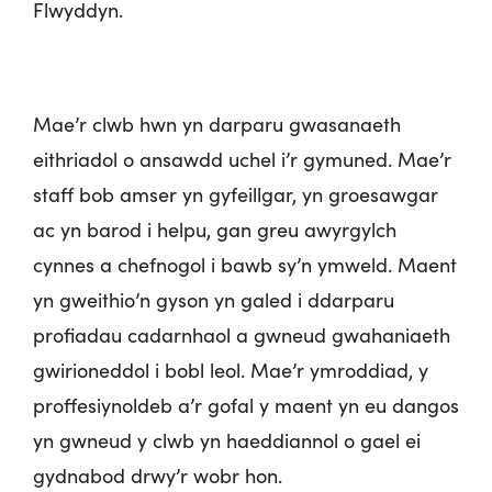
Flwyddyn.
Mae’r clwb hwn yn darparu gwasanaeth
eithriadol o ansawdd uchel i’r gymuned. Mae’r
staff bob amser yn gyfeillgar, yn groesawgar
ac yn barod i helpu, gan greu awyrgylch
cynnes a chefnogol i bawb sy’n ymweld. Maent
yn gweithio’n gyson yn galed i ddarparu
profiadau cadarnhaol a gwneud gwahaniaeth
gwirioneddol i bobl leol. Mae’r ymroddiad, y
proffesiynoldeb a’r gofal y maent yn eu dangos
yn gwneud y clwb yn haeddiannol o gael ei
gydnabod drwy’r wobr hon.