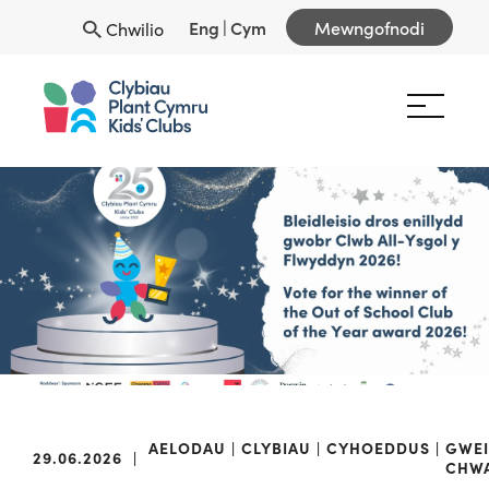
Eng
|
Cym
Mewngofnodi
Chwilio
AELODAU
CLYBIAU
CYHOEDDUS
GWE
29.06.2026
|
CHW