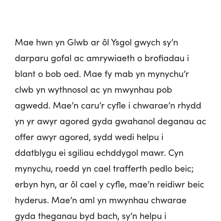
Mae hwn yn Glwb ar ôl Ysgol gwych sy’n
darparu gofal ac amrywiaeth o brofiadau i
blant o bob oed. Mae fy mab yn mynychu’r
clwb yn wythnosol ac yn mwynhau pob
agwedd. Mae’n caru’r cyfle i chwarae’n rhydd
yn yr awyr agored gyda gwahanol deganau ac
offer awyr agored, sydd wedi helpu i
ddatblygu ei sgiliau echddygol mawr. Cyn
mynychu, roedd yn cael trafferth pedlo beic;
erbyn hyn, ar ôl cael y cyfle, mae’n reidiwr beic
hyderus. Mae’n aml yn mwynhau chwarae
gyda theganau byd bach, sy’n helpu i