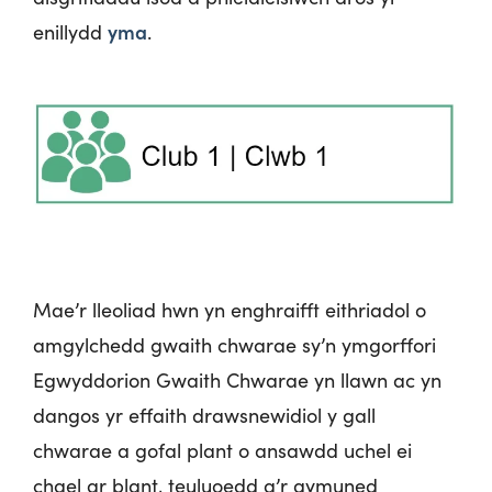
yma
enillydd
.
Mae’r lleoliad hwn yn enghraifft eithriadol o
amgylchedd gwaith chwarae sy’n ymgorffori
Egwyddorion Gwaith Chwarae yn llawn ac yn
dangos yr effaith drawsnewidiol y gall
chwarae a gofal plant o ansawdd uchel ei
chael ar blant, teuluoedd a’r gymuned