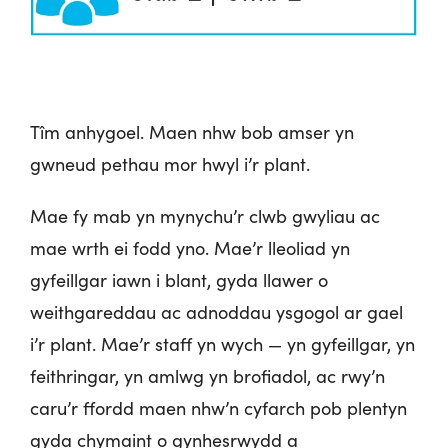
Tîm anhygoel. Maen nhw bob amser yn
gwneud pethau mor hwyl i’r plant.
Mae fy mab yn mynychu’r clwb gwyliau ac
mae wrth ei fodd yno. Mae’r lleoliad yn
gyfeillgar iawn i blant, gyda llawer o
weithgareddau ac adnoddau ysgogol ar gael
i’r plant. Mae’r staff yn wych — yn gyfeillgar, yn
feithringar, yn amlwg yn brofiadol, ac rwy’n
caru’r ffordd maen nhw’n cyfarch pob plentyn
gyda chymaint o gynhesrwydd a