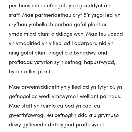
perthnasoedd cefnogol sydd ganddynt â’r
staff. Mae partneriaethau cryf â’r ysgol leol yn
cryfhau ymhellach barhad gofal plant ac
ymdeimlad plant o ddiogelwch. Mae teuluoedd
yn ymddiried yn y lleoliad i ddarparu nid yn
unig gofal plant diogel a dibynadwy, ond
profiadau ystyrlon sy’n cefnogi hapusrwydd,
hyder a lles plant.
Mae arweinyddiaeth yn y lleoliad yn fyfyriol, yn
gefnogol ac wedi ymrwymo i welliant parhaus.
Mae staff yn teimlo eu bod yn cael eu
gwerthfawrogi, eu cefnogi’n dda a’u grymuso
drwy gyfleoedd datblygiad proffesiynol