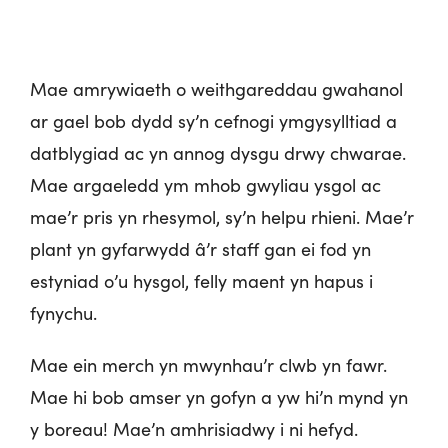
Mae amrywiaeth o weithgareddau gwahanol
ar gael bob dydd sy’n cefnogi ymgysylltiad a
datblygiad ac yn annog dysgu drwy chwarae.
Mae argaeledd ym mhob gwyliau ysgol ac
mae’r pris yn rhesymol, sy’n helpu rhieni. Mae’r
plant yn gyfarwydd â’r staff gan ei fod yn
estyniad o’u hysgol, felly maent yn hapus i
fynychu.
Mae ein merch yn mwynhau’r clwb yn fawr.
Mae hi bob amser yn gofyn a yw hi’n mynd yn
y boreau! Mae’n amhrisiadwy i ni hefyd.