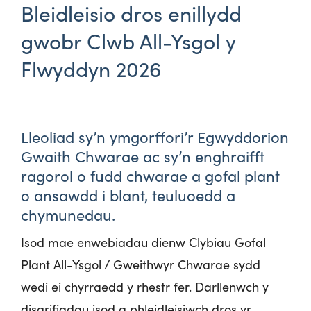
Bleidleisio dros enillydd
gwobr Clwb All-Ysgol y
Flwyddyn 2026
Lleoliad sy’n ymgorffori’r Egwyddorion
Gwaith Chwarae ac sy’n enghraifft
ragorol o fudd chwarae a gofal plant
o ansawdd i blant, teuluoedd a
chymunedau.
Isod mae enwebiadau dienw Clybiau Gofal
Plant All-Ysgol / Gweithwyr Chwarae sydd
wedi ei chyrraedd y rhestr fer. Darllenwch y
disgrifiadau isod a phleidleisiwch dros yr