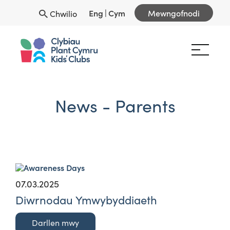
Eng
|
Cym
Mewngofnodi
Chwilio
News - Parents
07.03.2025
Diwrnodau Ymwybyddiaeth
Darllen mwy