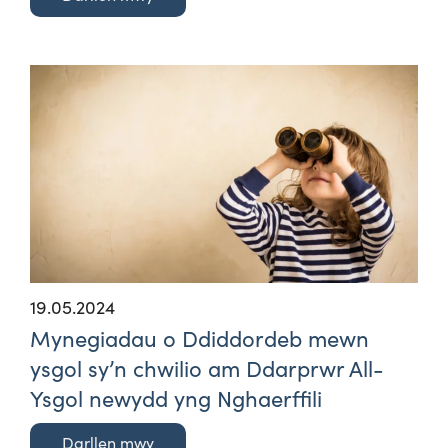
19.05.2024
Mynegiadau o Ddiddordeb mewn
ysgol sy’n chwilio am Ddarprwr All-
Ysgol newydd yng Nghaerffili
Darllen mwy