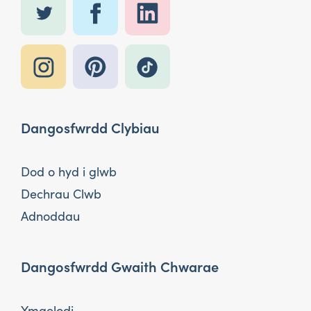
Dangosfwrdd Clybiau
Dod o hyd i glwb
Dechrau Clwb
Adnoddau
Dangosfwrdd Gwaith Chwarae
Ymaelodi