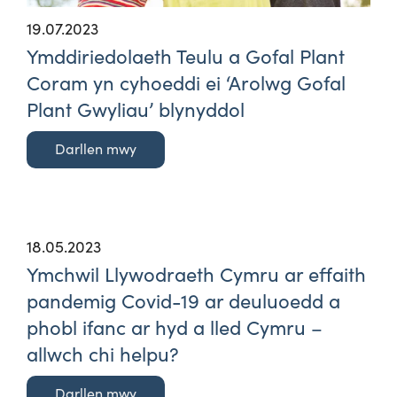
19.07.2023
Ymddiriedolaeth Teulu a Gofal Plant
Coram yn cyhoeddi ei ‘Arolwg Gofal
Plant Gwyliau’ blynyddol
Darllen mwy
18.05.2023
Ymchwil Llywodraeth Cymru ar effaith
pandemig Covid-19 ar deuluoedd a
phobl ifanc ar hyd a lled Cymru –
allwch chi helpu?
Darllen mwy