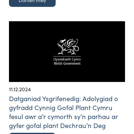
Darllen mwy
11.12.2024
Datganiad Ysgrifenedig: Adolygiad o
gyfradd Cynnig Gofal Plant Cymru
fesul awr a’r cymorth sy’n parhau ar
gyfer gofal plant Dechrau’n Deg