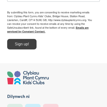
By submitting this form, you are consenting to receive marketing emails
from: Clybiau Plant Cymru Kids' Clubs, Bridge House, Station Road,
Llanishen, Cardiff, CF14 5UW, GB, http://www.clybiauplantcymru.org. You
can revoke your consent to receive emails at any time by using the
SafeUnsubscribe® link, found at the bottom of every email.
Emails are
serviced by Constant Contact.
Sign up!
Dilynwch ni