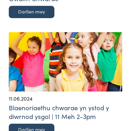
Darllen mwy
11.06.2024
Blaenoriaethu chwarae yn ystod y
diwrnod ysgol | 11 Meh 2-3pm
Darllen mwy