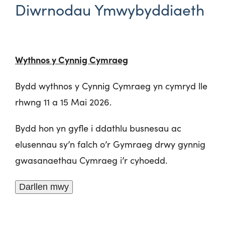
Diwrnodau Ymwybyddiaeth
Wythnos y Cynnig Cymraeg
Bydd wythnos y Cynnig Cymraeg yn cymryd lle
rhwng 11 a 15 Mai 2026.
Bydd hon yn gyfle i ddathlu busnesau ac
elusennau sy’n falch o’r Gymraeg drwy gynnig
gwasanaethau Cymraeg i’r cyhoedd.
Darllen mwy