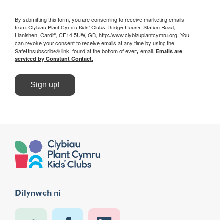
By submitting this form, you are consenting to receive marketing emails
from: Clybiau Plant Cymru Kids' Clubs, Bridge House, Station Road,
Llanishen, Cardiff, CF14 5UW, GB, http://www.clybiauplantcymru.org. You
can revoke your consent to receive emails at any time by using the
SafeUnsubscribe® link, found at the bottom of every email.
Emails are
serviced by Constant Contact.
Sign up!
Dilynwch ni