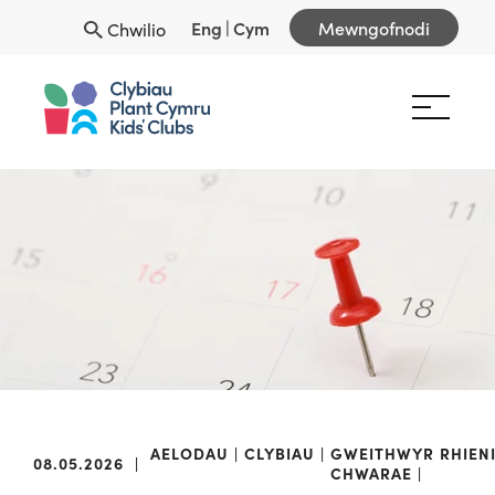
Eng
|
Cym
Mewngofnodi
Chwilio
AELODAU
CLYBIAU
GWEITHWYR
RHIEN
08.05.2026
|
CHWARAE