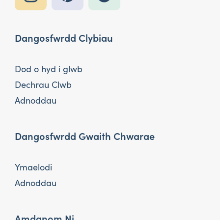
Dangosfwrdd Clybiau
Dod o hyd i glwb
Dechrau Clwb
Adnoddau
Dangosfwrdd Gwaith Chwarae
Ymaelodi
Adnoddau
Amdanom Ni