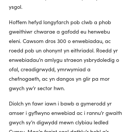
ysgol.
Hoffem hefyd longyfarch pob clwb a phob
gweithiwr chwarae a gafodd eu henwebu
eleni. Cawsom dros 300 o enwebiadau, ac
roedd pob un ohonynt yn eithriadol. Roedd yr
enwebiadau’n amlygu straeon ysbrydoledig o
ofal, creadigrwydd, ymrwymiad a
chefnogaeth, ac yn dangos yn glir pa mor
gwych yw’r sector hwn.
Diolch yn fawr iawn i bawb a gymerodd yr
amser i gyflwyno enwebiad ac i rannu’r gwaith
gwych sy’n digwydd mewn clybiau ledled
Cymru. Mae’n fraint cael dathlu’r bobl a’r