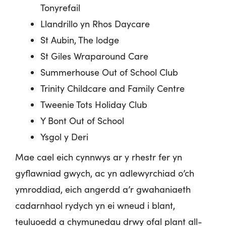
Tonyrefail
Llandrillo yn Rhos Daycare
St Aubin, The lodge
St Giles Wraparound Care
Summerhouse Out of School Club
Trinity Childcare and Family Centre
Tweenie Tots Holiday Club
Y Bont Out of School
Ysgol y Deri
Mae cael eich cynnwys ar y rhestr fer yn
gyflawniad gwych, ac yn adlewyrchiad o’ch
ymroddiad, eich angerdd a’r gwahaniaeth
cadarnhaol rydych yn ei wneud i blant,
teuluoedd a chymunedau drwy ofal plant all-