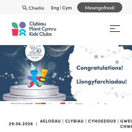
Eng
|
Cym
Mewngofnodi
Chwilio
AELODAU
CLYBIAU
CYHOEDDUS
GWE
29.06.2026
|
CHW