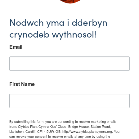
Nodwch yma i dderbyn
crynodeb wythnosol!
Email
First Name
By submitting this form, you are consenting to receive marketing emails
from: Clybiau Plant Cymru Kids' Clubs, Bridge House, Station Road,
Llanishen, Cardiff, CF14 5UW, GB, http://www.clybiauplantcymru.org. You
can revoke your consent to receive emails at any time by using the