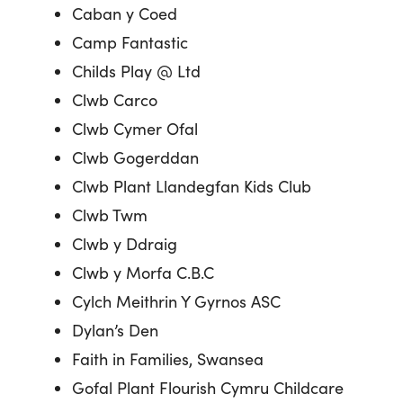
Caban y Coed
Camp Fantastic
Childs Play @ Ltd
Clwb Carco
Clwb Cymer Ofal
Clwb Gogerddan
Clwb Plant Llandegfan Kids Club
Clwb Twm
Clwb y Ddraig
Clwb y Morfa C.B.C
Cylch Meithrin Y Gyrnos ASC
Dylan’s Den
Faith in Families, Swansea
Gofal Plant Flourish Cymru Childcare