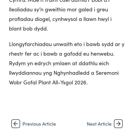
lleoliadau sy’n gweithio mor galed i greu
profiadau diogel, cynhwysol a llawn hwyl i
blant bob dydd.
Llongyfarchiadau unwaith eto i bawb sydd ar y
rhestr fer ac i bawb a gafodd eu henwebu.
Rydym yn edrych ymlaen at ddathlu eich
llwyddiannau yng Nghynhadledd a Seremoni
Wobr Gofal Plant All-Ysgol 2026.
Previous Article
Next Article