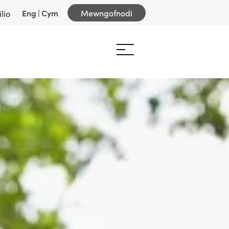
Eng
|
Cym
Mewngofnodi
lio