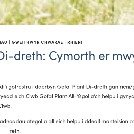
IAU
GWEITHWYR CHWARAE
RHIENI
Di-dreth: Cymorth er mw
di’i gofrestru i dderbyn Gofal Plant Di-dreth gan rieni/
edd eich Clwb Gofal Plant All-Ysgol a’ch helpu i gynydd
Clwb.
noddau ategol a all eich helpu i ddeall manteision c
Di-dreth.