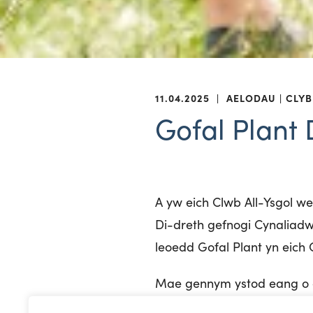
11.04.2025
|
AELODAU
CLYB
Gofal Plant 
A yw eich Clwb All-Ysgol we
Di-dreth gefnogi Cynaliadwy
leoedd Gofal Plant yn eich 
Mae gennym ystod eang o ad
bod yn derbyn Gofal Plant 