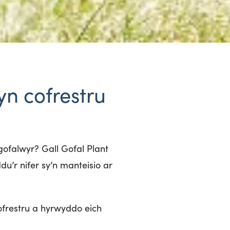
yn cofrestru
gofalwyr? Gall Gofal Plant
u’r nifer sy’n manteisio ar
ofrestru a hyrwyddo eich