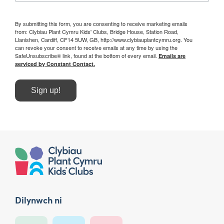
By submitting this form, you are consenting to receive marketing emails
from: Clybiau Plant Cymru Kids' Clubs, Bridge House, Station Road,
Llanishen, Cardiff, CF14 5UW, GB, http://www.clybiauplantcymru.org. You
can revoke your consent to receive emails at any time by using the
SafeUnsubscribe® link, found at the bottom of every email.
Emails are
serviced by Constant Contact.
Sign up!
Dilynwch ni