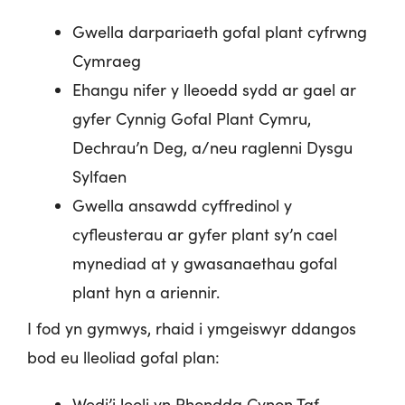
Gwella
darpariaeth
gofal
plant
cyfrwng
Cymraeg
Ehangu nifer y lleoedd sydd ar gael ar
gyfer Cynnig Gofal Plant Cymru,
Dechrau’n Deg, a/neu raglenni Dysgu
Sylfaen
Gwella ansawdd cyffredinol y
cyfleusterau ar gyfer plant sy’n cael
mynediad at y gwasanaethau gofal
plant hyn a ariennir.
I fod yn gymwys, rhaid i ymgeiswyr ddangos
bod eu lleoliad gofal plan:
Wedi’i
leoli
yn
Rhondda Cynon Ta
f