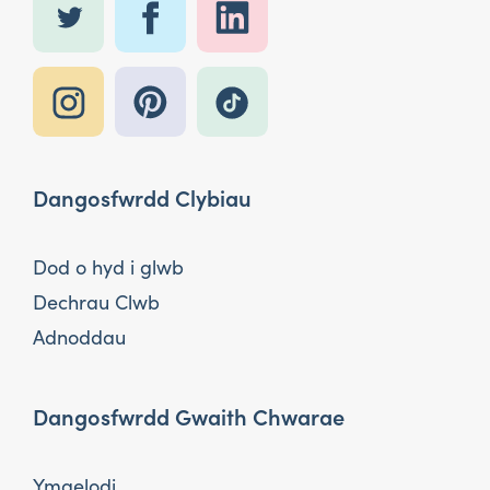
Dangosfwrdd Clybiau
Dod o hyd i glwb
Dechrau Clwb
Adnoddau
Dangosfwrdd Gwaith Chwarae
Ymaelodi