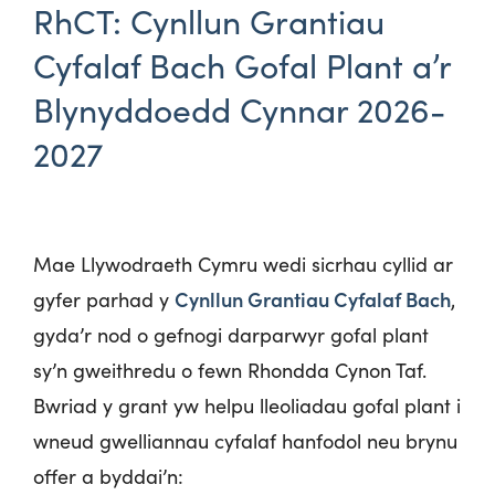
RhCT: Cynllun Grantiau
Cyfalaf Bach Gofal Plant a’r
Blynyddoedd Cynnar 2026-
2027
Mae Llywodraeth Cymru wedi sicrhau cyllid ar
Cynllun Grantiau Cyfalaf Bach
gyfer parhad y
,
gyda’r nod o gefnogi darparwyr gofal plant
sy’n gweithredu o fewn Rhondda Cynon Taf.
Bwriad y grant yw helpu lleoliadau gofal plant i
wneud gwelliannau cyfalaf hanfodol neu brynu
offer a byddai’n: